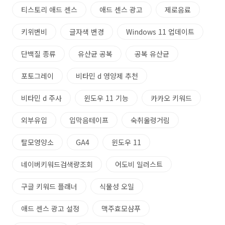
티스토리 애드 센스
애드 센스 광고
제로음료
키위변비
글자색 변경
Windows 11 업데이트
단백질 종류
유산균 공복
공복 유산균
포토그레이
비타민 d 영양제 추천
비타민 d 주사
윈도우 11 기능
카카오 키워드
외부유입
입막음테이프
숙취울렁거림
탈모영양소
GA4
윈도우 11
네이버키워드검색량조회
어도비 일러스트
구글 키워드 플래너
식물성 오일
애드 센스 광고 설정
맥주효모샴푸