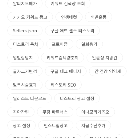
알티지오메가
키워드 검색량 조회
카카오 키워드 광고
인생네컷
배변운동
Sellers.json
구글 애드 센스 티스토리
티스토리 목차
포토이즘
일회용기
입벌림방지
키워드검색량조회
알콜성 지방간
글자크기변경
구글 태그 매니저
간 건강 영양제
밀크시슬효과
티스토리 SEO
일러스트 다운로드
티스토리 광고 설정
지아잔틴
쿠팡 파트너스
이나모리가즈오
광고 설정
인스트림광고
지급수단추가