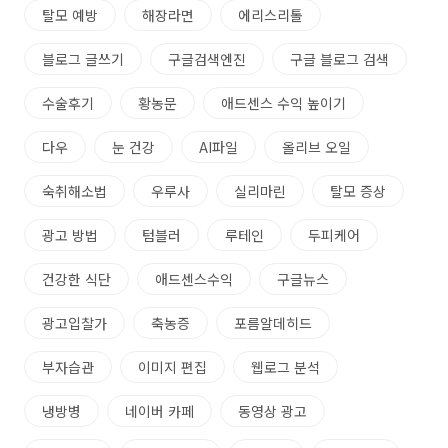
탈모 예방
해장라면
에리스리톨
블로그 글쓰기
구글검색엔진
구글 블로그 검색
수술후기
황농문
애드센스 수익 높이기
다우
눈 건강
AI파일
올리브 오일
숙취해소법
우루사
실리마린
탈모 증상
광고 방법
텀블러
루테인
두피케어
건강한 식단
애드센스수익
구글뉴스
광고입찰가
축농증
포름알데히드
부자습관
이미지 편집
웹로그 분석
냉방병
네이버 카페
동영상 광고