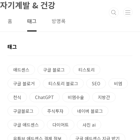
자기계발 & 건강
본문 바로가기
홈
태그
방명록
태그
애드센스
구글 블로그
티스토리
구글 블로거
티스토리 블로그
SEO
비염
천식
ChatGPT
비염수술
지방간
구글블로그
주식투자
네이버 블로그
구글 애드센스
다이어트
사진 ai
유튜브 애드센스 결제 정보
구글 애드센스 지급 받기