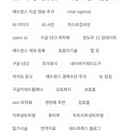
애드센스 지급 정보 추가
chat openai
AI 이미지
AI 사진
저스트킵바잉
open ai
구글 SEO 최적화
윈도우 11 업데이트
애드센스 계좌 등록
호흡의기술
탈 모
구글 SEO
자가포식
네이버키워드도구
카카오 광고
애드센스 결제수단 추가
눈 침침
구글키워드플래너
오토파지
코호흡
seo 최적화
영양제 추천
입호흡
지루성두피염
후비루
두피지루성피부염
밀크시슬
면역치료
워드프레스 블로그