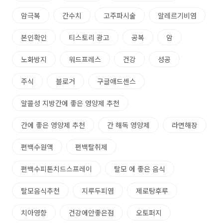
암극복
간수치
고주파시술
알레르기비염
본인확인
티스토리 광고
공복
암
노화방지
워드프레스
건강
성공
주식
블로거
구글애드센스
알콜성 지방간에 좋은 영양제 추천
간에 좋은 영양제 추천
간 해독 영양제
라면해장
편백수원액
편백탈취제
편백수피톤치드스프레이
탈모 에 좋은 음식
탈모음식추천
지루두피염
제로탕후루
치아영향
건강에안좋은점
오토퍼지