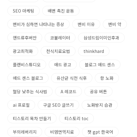
SEO 마케팅
배변 촉진 운동
변비가 심하면 나타나는 증상
변비 이유
변비 약
앤드류후버만
코뷸레이터
삼성드림이미인후과
광고최적화
천식치료요법
thinkhard
플랜비스튜디오
애드 광고
블로그 애드 센스
애드 센스 블로그
유산균 식전 식후
항 노화
혈당 낮추는 식사법
A 레코드
공유 버튼
ai 프로필
구글 SEO 글쓰기
노화방지 습관
티스토리 목차 만들기
티스토리 toc
부의레버리지
비염면역치료
챗 gpt 한국어