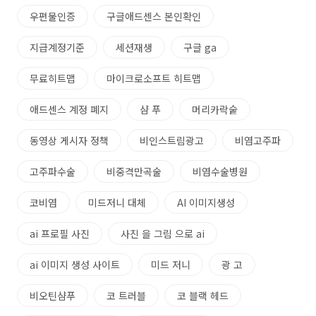
우편물인증
구글애드센스 본인확인
지급계정기준
세션재생
구글 ga
무료히트맵
마이크로소프트 히트맵
애드센스 계정 폐지
샴 푸
머리카락숱
동영상 게시자 정책
비인스트림광고
비염고주파
고주파수술
비중격만곡술
비염수술병원
코비염
미드저니 대체
AI 이미지생성
ai 프로필 사진
사진 을 그림 으로 ai
ai 이미지 생성 사이트
미드 저니
광 고
비오틴샴푸
코 트러블
코 블랙 헤드