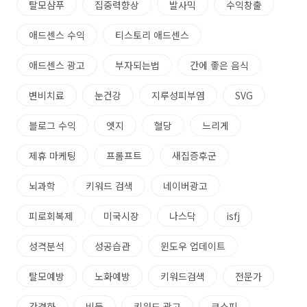
탈모샴푸
집중력향상
발사믹
수익창출
애드센스 수익
티스토리 애드센스
애드센스 광고
부자되는법
간에 좋은 음식
변비치료
눈건강
지루성피부염
SVG
블로그 수익
엣지
혈당
느리게
제휴 마케팅
프롬프트
새집증후군
뇌과학
키워드 검색
네이버광고
피로회복제
미국시장
나스닥
isfj
성격분석
성공습관
윈도우 업데이트
탈모예방
노화예방
키워드검색
전문가
간경화
비듬
키워드 광고
코스피