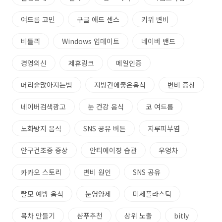
여드름 고민
구글 애드 센스
키위 변비
비틀리
Windows 업데이트
네이버 밴드
경영의신
제휴링크
메일인증
머리숱많아지는법
지방간에좋은음식
변비 증상
네이버검색광고
눈 건강 음식
코 여드름
노화방지 음식
SNS 공유 버튼
지루피부염
안구건조증 증상
안티에이징 습관
우엉차
카카오 스토리
변비 원인
SNS 공유
탈모 예방 음식
눈영양제
미세플라스틱
목차 만들기
샴푸추천
상위 노출
bitly