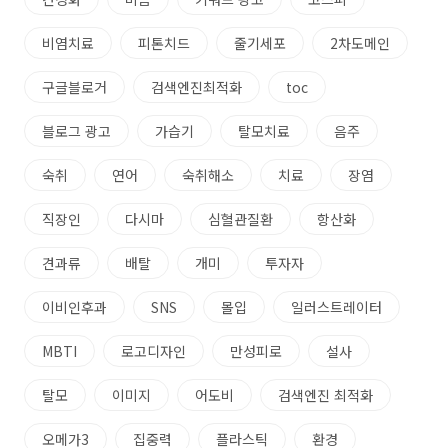
비염치료
피톤치드
줄기세포
2차도메인
구글블로거
검색엔진최적화
toc
블로그 광고
가습기
탈모치료
음주
숙취
연어
숙취해소
치료
장염
직장인
다시마
심혈관질환
항산화
견과류
배탈
개미
투자자
이비인후과
SNS
몰입
일러스트레이터
MBTI
로고디자인
만성피로
설사
탈모
이미지
어도비
검색엔진 최적화
오메가3
집중력
플라스틱
환경