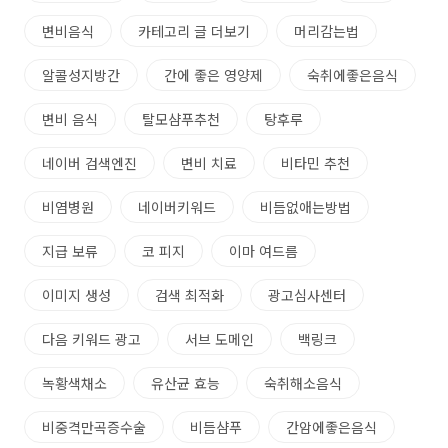
변비음식
카테고리 글 더보기
머리감는법
알콜성지방간
간에 좋은 영양제
숙취에좋은음식
변비 음식
탈모샴푸추천
탕후루
네이버 검색엔진
변비 치료
비타민 추천
비염병원
네이버키워드
비듬없애는방법
지급 보류
코 피지
이마 여드름
이미지 생성
검색 최적화
광고심사센터
다음 키워드 광고
서브 도메인
백링크
녹황색채소
유산균 효능
숙취해소음식
비중격만곡증수술
비듬샴푸
간암에좋은음식