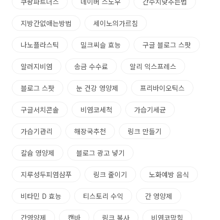
쿠팡파트너스
네이버 스노우
간수치낮추는법
지방간없애는방법
세이노의가르침
나노플라스틱
밀크씨슬 효능
구글 블로그 스팟
알러지비염
송금 수수료
알리 익스프레스
블로그 스팟
눈 건강 영양제
프리바이오틱스
구글서치콘솔
비염코세척
가습기세균
가습기관리
해장국추천
링크 만들기
칼슘 영양제
블로그 광고 넣기
지루성두피염샴푸
링크 줄이기
노화예방 음식
비타민 D 효능
티스토리 수익
간 영양제
간영양제
캔바
링크 복사
비염코막힘