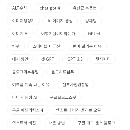
ALT수치
chat gpt 4
유산균 복용법
이미지생성기
AI 이미지 생성
빙채팅
이미지 AI
어떻게살아야하는가
GPT-4
빙챗
스테이블 디퓨전
변비 걸리는 이유
대처 방안
챗 GPT
GPT 3.5
챗지피티
블로그외부유입
탈모치료샴푸
여드름 계속 나는 이유
셀프사진관창업
이미지 생성 AI
구글블로그스팟
구글 애널리틱스 4
엑스트라 버진 올리브 오일
엑스트라 버진
대응 방법
구글 애드 센스 블로그