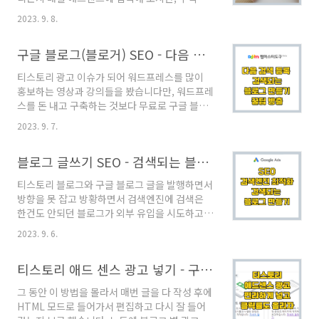
블로그 관리자 모드에서 HTML/CSS 편집하기
잘 나지 않습니다. 이런 현상의 핵심적인 문제는
티스토리 블로그의 관리자 모드로 가면 "스킨 편
2023. 9. 8.
글 쓰는 방법과 그 쓰는 과정에 대한 고찰과 수정
집"을 통해 HTML과 CSS를 편집할 수 있는 방법
이 필요하다는 것입니다. 이 글에서 정리해 보겠
을 제공합니다. 관리자 모드에서 좌측에 있는 "꾸
구글 블로그(블로거) SEO - 다음 웹마스터 도구에 등록하기 - 꿀팁 방출
습니다. 목차블로그로 돈 벌기 위한 핵심 요소블
미기" > "스킨 편..
로그로 돈 버는 글 쓰는 단계그 외 블로그 플랫폼
티스토리 광고 이슈가 되어 워드프레스를 많이
정리블로그로 돈 벌기 위한 핵심 요소구글 블로
홍보하는 영상과 강의들을 봤습니다만, 워드프레
그, 티스토리 블로그, 워드 프레스 등의 블로그를
스를 돈 내고 구축하는 것보다 무료로 구글 블로
시작하고 블로그를 통하여 수익을 창출하는 방법
그를 운영하는 것이 훨씬 쉽고 좋습니다. 구글 블
은 크게 두 가지로 나눌 수 있습니다.첫 번째는 구
2023. 9. 7.
로그를 다음 검색에서 잘 노출되도록 하는 방법
글 애드센스와 애드핏 등과 같은 광고 매체를 통
을 알려드리겠습니다. 마지막에 꿀팁을 꼭 확인
해 광고 수익을 얻는 것이며,두 번째는 제품 또는
블로그 글쓰기 SEO - 검색되는 블로그 만들기 [외부유입의 중요성과 사이트 백링크 점수]
하세요. 목차 다음 검색 소개 다음 웹마스터도구
서비스를 판매하는 글을 통해 수익을 창출하는
소개 구글 블로그를 다음 웹마스터도구에 등록하
것..
티스토리 블로그와 구글 블로그 글을 발행하면서
기 1 - PIN 코드 발급 구글 블로그를 다음 웹마스
방향을 못 잡고 방황하면서 검색엔진에 검색은
터도구에 등록하기 2 - 구글 블로그 robots.txt
한건도 안되던 블로그가 외부 유입을 시도하고
변경 구글 블로그를 다음 웹마스터도구에 등록하
나서 검색엔진에 노출이 되고 있습니다. 글의 내
기 2 - 구글 블로그 robots.txt 인증 구글 블로그
2023. 9. 6.
용은 물론 중요하겠지만, 외부유입 없이는 성장
를 다음 웹마스터도구에 등록하기 2 - 로그인하
하기 어렵습니다. 이 글에서 외부유입에 대해서
기 구글 블로그를 다음 웹마스터도구에 등록하기
티스토리 애드 센스 광고 넣기 - 구글 애드센스 광고 가장 쉽고 빠르게 넣는 방법 (광고 클릭율 높이는 법 포함)
설명드립니다. 목차검색엔진최적화(SEO)에 있
2 - 드디어 수집요청 다음 웹마스터 ..
어서 외부유입의 중요성외부유입과 백링크외부
그 동안 이 방법을 몰라서 매번 글을 다 작성 후에
유입과 SEO그 외 블로그 글 쓸때 중요한 것검색
HTML 모드로 들어가서 편집하고 다시 잘 들어
엔진최적화(SEO)에 있어서 외부유입의 중요성