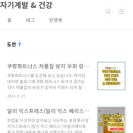
자기계발 & 건강
본문 바로가기
홈
태그
방명록
도전
7
쿠팡파트너스 저품질 방지 우회 링크 만들기 꿀팁 2가지 - 비틀리 bitly
쿠팡파트너스를 도전해 보고 있습니다. 하지만,
네이버 블로그에 쿠팡 파트너스 링크가 걸리는
것이 저품질의 우려가 있어서 걱정이 되어 찾아
보았습니다. 다양한 방법 중에 네이버가 쿠팡 파
2023. 9. 27.
트너스를 알지 못하게 하는 두 가지 꿀팁을 알아
보겠습니다. Table Of Contents 들어가는 말
알리 익스프레스(알리 익스 페리스) 어필리에이트 제휴 마케팅 상품 링크 만들기
블로그 신뢰도에 영향: 네이버 로직 변경에 대응:
수익 발생: 쿠팡 파트너스 안전하게 하는 법 2가
부업을 이것저것 알아보고 시도하는 과정에서 알
지 분석 1. 쿠팡 파트너스 우회 링크 이용하기 (비
리익스프레스(알리 익스 페리스) 어필리에이트
틀리: bitly) 2. 쿠팡 파트너스 공정위 문구 들어
를 도전한 내용을 하나씩 설명드립니다. 어려울