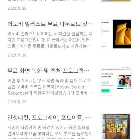
가는 말 네이버 블로그에서 쿠팡파트너스를 사용
것 없이 페이지 내용만 보고 따라 하실 수 있도록
할 때 주의해야 할 몇 가지 위험한 점들이 있습니
2023. 9. 26.
설명드립니다. 알리익스프레스는 쿠팡파트너스
다 블로그 신뢰도에 영향: 네이버 블로그는 방문
보다 수익이 높아서 도전해 보시기를 추천드립니
자 유입이 다른 어떤 채널보다 많기 때문에 쿠팡
어도비 일러스트 무료 다운로드 및 사용 - ai 파일 편집 하기
다. Table Of Contents 알리 익스프레스 어필
파트너스를 운영하는 데에는 최적일..
리에이트 포털 가입하기 알리익스프레스 포털 로
어도비 일러스트레이터는 ai 파일을 편집하는 디
그인 알리 익스프레스 어필리에이트 포털 제휴
자인 프로그램입니다. 이 글에서는 어도비 일러
상품 만들기 알리 익스프레스 어필리에이트 포털
스트레이터를 무료로 다운로드하고 사용하는 방
가입하기 알리 익스프레스(알리 익스 페리스) 어
법을 알려드리도록 하겠습니다. 이곳에서 다운로
필리에이트 제휴 마케팅 가입은 기존의 아이디로
2023. 9. 20.
드 한 어도비 일러스트는 인증 완료된 파일로 완
도 가능합니다. 관련해서 먼저 어필리에이트 제
전 무료 사용 가능합니다. 그리고, 명함 파일 편집
휴 마케팅으로 가입한 내용은 아래의 링크에 자
무료 화면 녹화 및 캡처 프로그램인 모바비 스크린 레코더(Movavi Screen Recorder)
을 해보도록 하겠습니다. 어도비 일러스트 란 ?
세히 설명하였으니 해당 링크를 참고하시면 되겠
(adobe illustrator 2023) 어도비 일러스트레
습니다. 아래 링크를 확..
이번 후기에서는 무료 화면 녹화 및 캡처 프로그
이터(adobe illustrator)는 그래픽 디자인과 벡
램인 모바비 스크린 레코더(Movavi Screen
터 그래픽 편집을 위한 강력한 소프트웨어입니
Recorder)의 특징을 알아보겠습니다 모바비 스
다. 이 프로그램은 어도비 시스템즈에서 개발하
크린 레코더(Movavi Screen Recorder) 설치
며, 로고, 일러스트레이션, 포스터, 배너, 아이콘
2023. 8. 25.
아래와 같이 세 가지 기능을 메인으로 삼고 있습
등의 디자인을 만들고 편집하는 데 주로 사용되
니다. 화면과 오디오를 동시에 또는 개별적으로
는 ai 파일을 편집할 수 있는 프로그램입니다. 일
인생네컷, 포토그레이, 포토이즘, 플랜비스튜디오 - 셀프사진관 창업 비용과 비교 후기
캡쳐 화면 녹화 시 얼굴이 나오게 웹캠 오버레이
러스트레이터의 주요 특징은 다음과 같..
추가 비디오에 그림을 그리는 기능으로 시청자의
지인의 사업장에 빈 공간이 있어서 공간 활용을
관심 사로잡기 다운로드 링크:
알아보다가 요즘 핫하다는 포토 부스를 들여놓기
https://www.movavi.com/kr/screen-