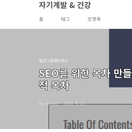
자기계발 & 건강
본문 바로가기
홈
태그
방명록
블로그&애드센스
SEO를 위한 목차 만들기
적 목차
by meddy
2023. 9. 23.