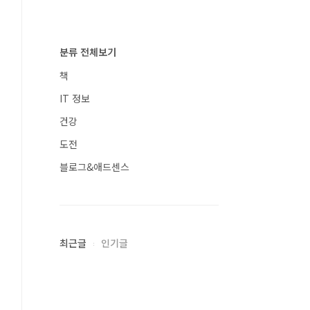
분류 전체보기
책
IT 정보
건강
도전
블로그&애드센스
최근글
인기글