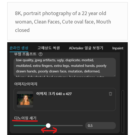
8K, portrait photography of a 22 year old
woman, Clean Faces, Cute oval face, Mouth
closed