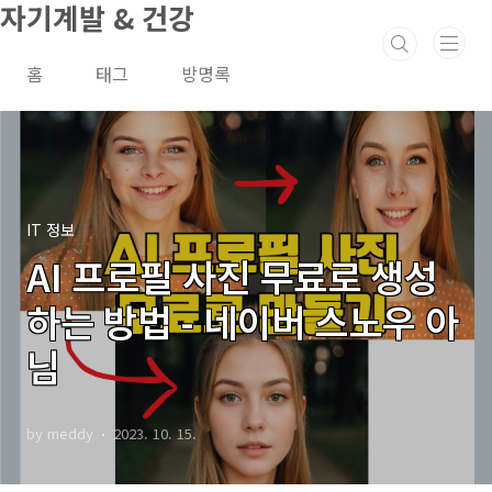
자기계발 & 건강
본문 바로가기
홈
태그
방명록
IT 정보
AI 프로필 사진 무료로 생성
하는 방법 - 네이버 스노우 아
님
by meddy
2023. 10. 15.