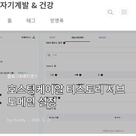
자기계발 & 건강
본문 바로가기
홈
태그
방명록
블로그&애드센스
호스팅케이알 티스토리 서브
도메인 설정
by meddy
2023. 5. 23.