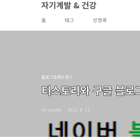
자기계발 & 건강
본문 바로가기
홈
태그
방명록
블로그&애드센스
티스토리와 구글 블로
by meddy
2023. 9. 11.