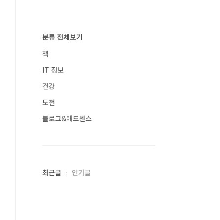
분류 전체보기
책
IT 정보
건강
도전
블로그&애드센스
최근글
인기글